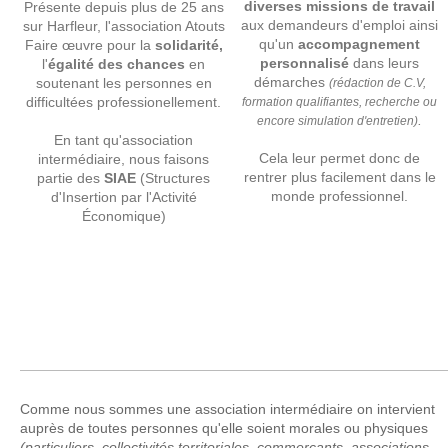
diverses missions de travail
Présente depuis plus de 25 ans
aux demandeurs d'emploi ainsi
sur Harfleur, l'association Atouts
qu'un
accompagnement
Faire œuvre pour la
solidarité,
personnalisé
dans leurs
l'
égalité des chances
en
démarches
soutenant les personnes en
(rédaction de C.V,
difficultées professionellement.
formation qualifiantes, recherche ou
.
encore simulation d'entretien)
En tant qu'association
Cela leur permet donc de
intermédiaire, nous faisons
rentrer plus facilement dans le
partie des
SIAE
(Structures
monde professionnel.
d'Insertion par l'Activité
Économique)
Comme nous sommes une association intermédiaire on intervient
auprès de toutes personnes qu'elle soient morales ou physiques
(particuliers, collectivités territoriales, commerçants, associations,